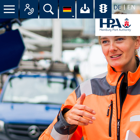
DE
EN
Menü
Alle Ansprechpartner im Überbli
Suche
Ihr Download-C
Übersicht