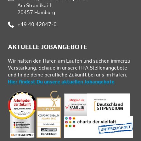
Am Strandkai 1
20457 Hamburg
:
+49 40 42847-0
AKTUELLE JOBANGEBOTE
Wir hal­ten den Ha­fen am Lau­fen und su­chen im­mer­zu
Ver­stär­kung. Schau­e in un­se­re HPA Stel­len­an­ge­bo­te
und fin­de deine be­ruf­li­che Zu­kunft bei uns im Ha­fen.
Hier findest Du unsere aktuellen Jobangebote