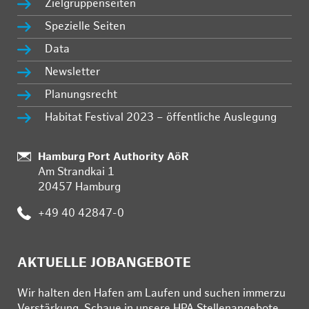
Zielgruppenseiten
Spezielle Seiten
Data
Newsletter
Planungsrecht
Habitat Festival 2023 – öffentliche Auslegung
Standort:
Hamburg Port Authority AöR
Am Strandkai 1
20457 Hamburg
Telefon:
+49 40 42847-0
AKTUELLE JOBANGEBOTE
Wir hal­ten den Ha­fen am Lau­fen und su­chen im­mer­zu
Ver­stär­kung. Schau­e in un­se­re HPA Stel­len­an­ge­bo­te