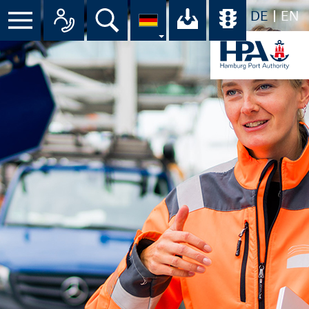
DE
EN
Suche
Ihr Download-C
Übersicht