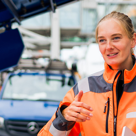
d-Center der HPA
cht aller Verkehrsmeldungen im Hafen am