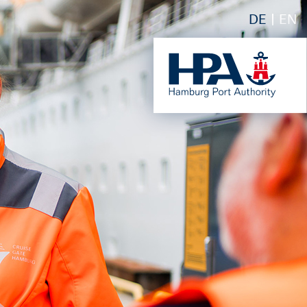
DE
EN