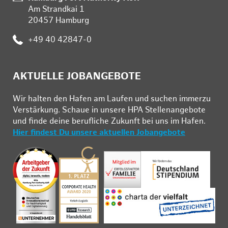
Am Strandkai 1
20457 Hamburg
:
+49 40 42847-0
AKTUELLE JOBANGEBOTE
Wir hal­ten den Ha­fen am Lau­fen und su­chen im­mer­zu
Ver­stär­kung. Schau­e in un­se­re HPA Stel­len­an­ge­bo­te
und fin­de deine be­ruf­li­che Zu­kunft bei uns im Ha­fen.
Hier findest Du unsere aktuellen Jobangebote