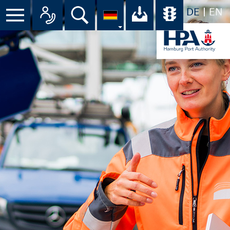
DE
EN
Menü
Alle Ansprechpartner im Überbli
Suche
Ihr Download-C
Übersicht