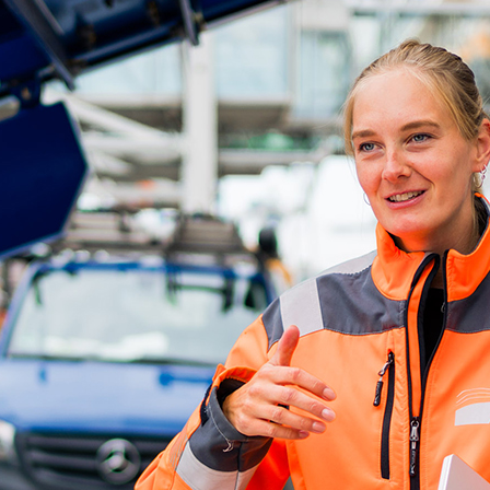
ick
d-Center der HPA
cht aller Verkehrsmeldungen im Hafen am