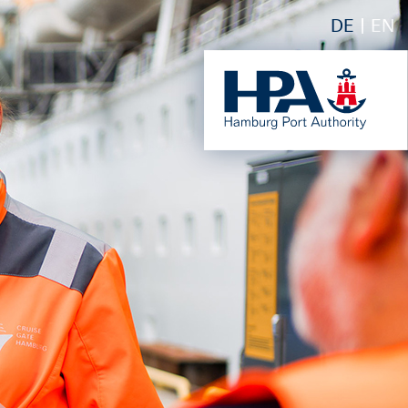
DE
EN