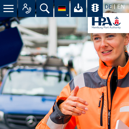
DE
EN
Menü
Alle Ansprechpartner im Überbli
Suche
Ihr Download-C
Übersicht