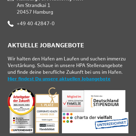
Am Strandkai 1
20457 Hamburg
Telefon:
+49 40 42847-0
AKTUELLE JOBANGEBOTE
Wir hal­ten den Ha­fen am Lau­fen und su­chen im­mer­zu
Ver­stär­kung. Schau­e in un­se­re HPA Stel­len­an­ge­bo­te
und fin­de deine be­ruf­li­che Zu­kunft bei uns im Ha­fen.
Hier findest Du unsere aktuellen Jobangebote