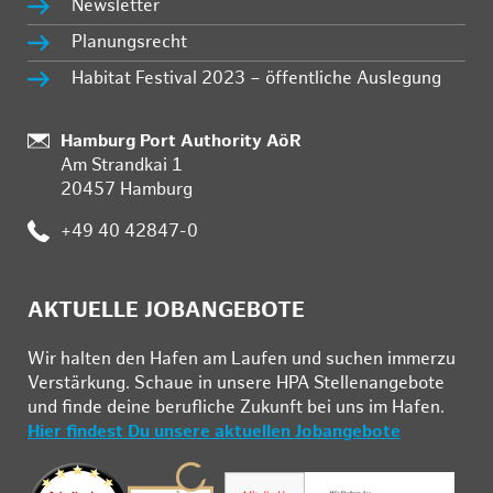
Newsletter
Planungsrecht
Habitat Festival 2023 – öffentliche Auslegung
Standort:
Hamburg Port Authority AöR
Am Strandkai 1
20457 Hamburg
Telefon:
+49 40 42847-0
AKTUELLE JOBANGEBOTE
Wir hal­ten den Ha­fen am Lau­fen und su­chen im­mer­zu
Ver­stär­kung. Schau­e in un­se­re HPA Stel­len­an­ge­bo­te
und fin­de deine be­ruf­li­che Zu­kunft bei uns im Ha­fen.
Hier findest Du unsere aktuellen Jobangebote