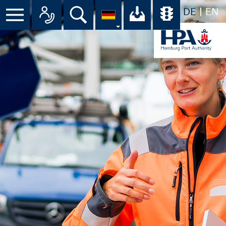
DE
EN
Suche
Ihr Download-C
Übersicht