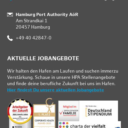
:
Hamburg Port Authority AöR
Am Strandkai 1
20457 Hamburg
:
+49 40 42847-0
AKTUELLE JOBANGEBOTE
Wir hal­ten den Ha­fen am Lau­fen und su­chen im­mer­zu
Ver­stär­kung. Schau­e in un­se­re HPA Stel­len­an­ge­bo­te
und fin­de deine be­ruf­li­che Zu­kunft bei uns im Ha­fen.
Hier findest Du unsere aktuellen Jobangebote