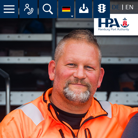
DE
EN
Menü
Alle Ansprechpartner im Überbli
Suche
Ihr Download-C
Übersicht