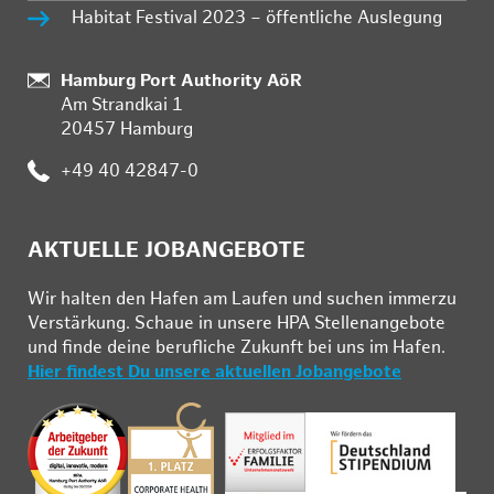
Habitat Festival 2023 – öffentliche Auslegung
Standort:
Hamburg Port Authority AöR
Am Strandkai 1
20457 Hamburg
Telefon:
+49 40 42847-0
AKTUELLE JOBANGEBOTE
Wir hal­ten den Ha­fen am Lau­fen und su­chen im­mer­zu
Ver­stär­kung. Schau­e in un­se­re HPA Stel­len­an­ge­bo­te
und fin­de deine be­ruf­li­che Zu­kunft bei uns im Ha­fen.
Hier findest Du unsere aktuellen Jobangebote