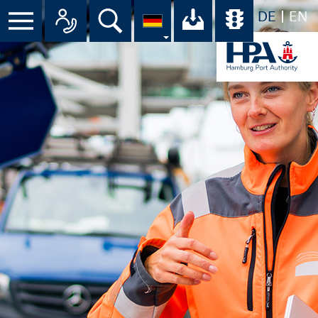
DE
EN
Suche
Ihr Download-C
Übersicht