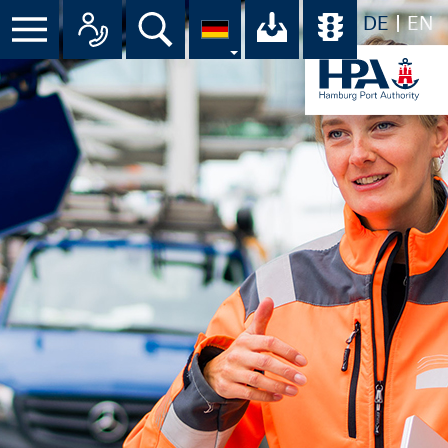
DE
EN
Suche
Ihr Download-C
Übersicht