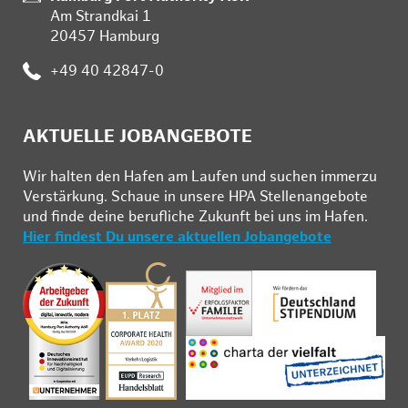
Am Strandkai 1
20457 Hamburg
:
+49 40 42847-0
AKTUELLE JOBANGEBOTE
Wir hal­ten den Ha­fen am Lau­fen und su­chen im­mer­zu
Ver­stär­kung. Schau­e in un­se­re HPA Stel­len­an­ge­bo­te
und fin­de deine be­ruf­li­che Zu­kunft bei uns im Ha­fen.
Hier findest Du unsere aktuellen Jobangebote