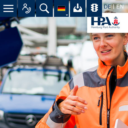
DE
EN
Menü
Alle Ansprechpartner im Überbli
Suche
Ihr Download-C
Übersicht