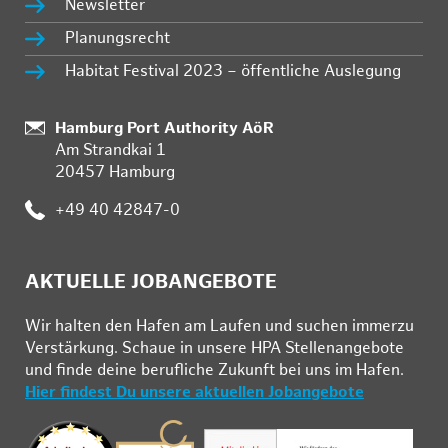
Newsletter
Planungsrecht
Habitat Festival 2023 – öffentliche Auslegung
:
Hamburg Port Authority AöR
Am Strandkai 1
20457 Hamburg
:
+49 40 42847-0
AKTUELLE JOBANGEBOTE
Wir hal­ten den Ha­fen am Lau­fen und su­chen im­mer­zu
Ver­stär­kung. Schau­e in un­se­re HPA Stel­len­an­ge­bo­te
und fin­de deine be­ruf­li­che Zu­kunft bei uns im Ha­fen.
Hier findest Du unsere aktuellen Jobangebote