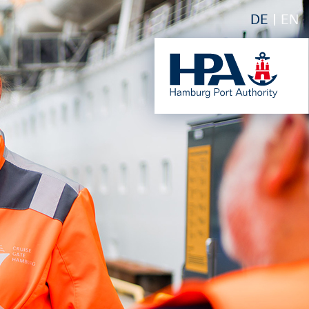
DE
EN