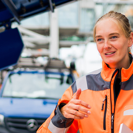
d-Center der HPA
cht aller Verkehrsmeldungen im Hafen am