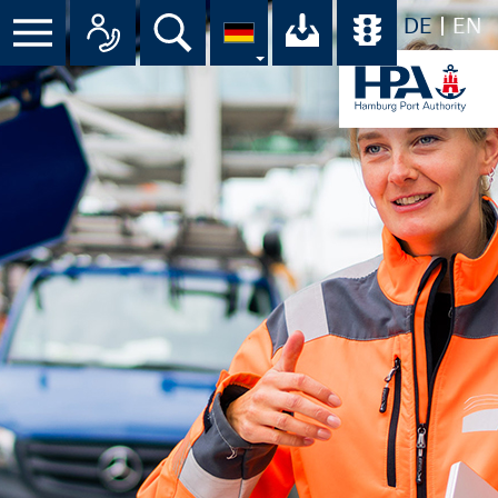
DE
EN
Suche
Ihr Download-C
Übersicht