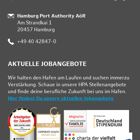
Standort:
Hamburg Port Authority AöR
Am Strandkai 1
20457 Hamburg
Telefon:
+49 40 42847-0
AKTUELLE JOBANGEBOTE
Wir hal­ten den Ha­fen am Lau­fen und su­chen im­mer­zu
Ver­stär­kung. Schau­e in un­se­re HPA Stel­len­an­ge­bo­te
und fin­de deine be­ruf­li­che Zu­kunft bei uns im Ha­fen.
Hier findest Du unsere aktuellen Jobangebote