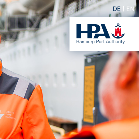
DE
EN