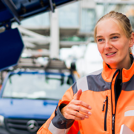
ick
d-Center der HPA
cht aller Verkehrsmeldungen im Hafen am