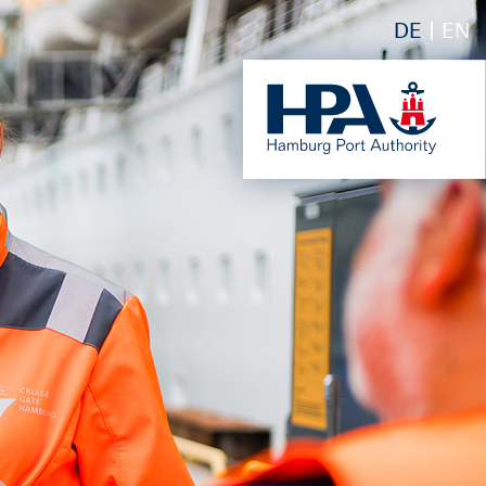
DE
EN