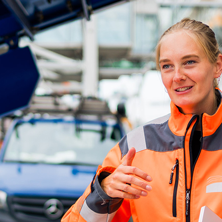
d-Center der HPA
cht aller Verkehrsmeldungen im Hafen am