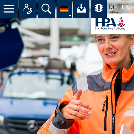
DE
EN
Suche
Ihr Download-C
Übersicht