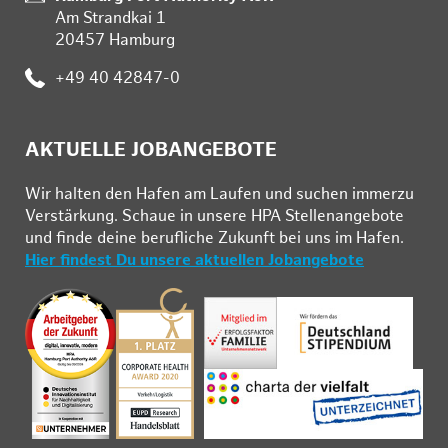
Am Strandkai 1
20457 Hamburg
:
+49 40 42847-0
AKTUELLE JOBANGEBOTE
Wir hal­ten den Ha­fen am Lau­fen und su­chen im­mer­zu
Ver­stär­kung. Schau­e in un­se­re HPA Stel­len­an­ge­bo­te
und fin­de deine be­ruf­li­che Zu­kunft bei uns im Ha­fen.
Hier findest Du unsere aktuellen Jobangebote