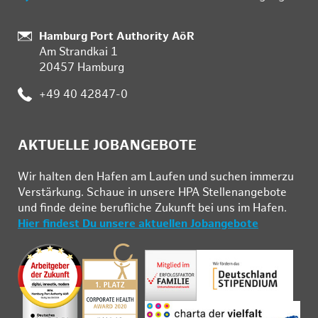
Standort:
Hamburg Port Authority AöR
Am Strandkai 1
20457 Hamburg
Telefon:
+49 40 42847-0
AKTUELLE JOBANGEBOTE
Wir hal­ten den Ha­fen am Lau­fen und su­chen im­mer­zu
Ver­stär­kung. Schau­e in un­se­re HPA Stel­len­an­ge­bo­te
und fin­de deine be­ruf­li­che Zu­kunft bei uns im Ha­fen.
Hier findest Du unsere aktuellen Jobangebote