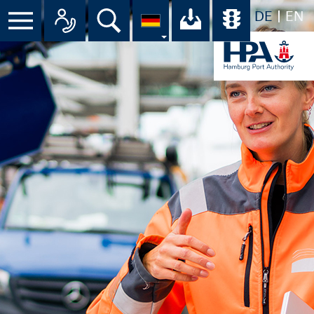
DE
EN
Suche
Ihr Download-C
Übersicht