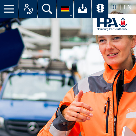
DE
EN
Suche
Ihr Download-C
Übersicht