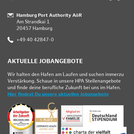
Standort:
Hamburg Port Authority AöR
Am Strandkai 1
20457 Hamburg
Telefon:
+49 40 42847-0
AKTUELLE JOBANGEBOTE
Wir hal­ten den Ha­fen am Lau­fen und su­chen im­mer­zu
Ver­stär­kung. Schau­e in un­se­re HPA Stel­len­an­ge­bo­te
und fin­de deine be­ruf­li­che Zu­kunft bei uns im Ha­fen.
Hier findest Du unsere aktuellen Jobangebote