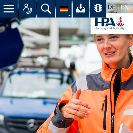
DE
EN
Menü
Alle Ansprechpartner im Überbli
Suche
Ihr Download-C
Übersicht