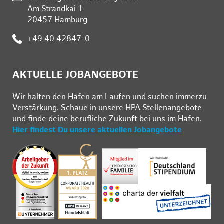
Am Strandkai 1
20457 Hamburg
Telefon:
+49 40 42847-0
AKTUELLE JOBANGEBOTE
Wir hal­ten den Ha­fen am Lau­fen und su­chen im­mer­zu
Ver­stär­kung. Schau­e in un­se­re HPA Stel­len­an­ge­bo­te
und fin­de deine be­ruf­li­che Zu­kunft bei uns im Ha­fen.
Hier findest Du unsere aktuellen Jobangebote