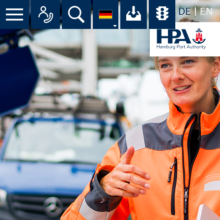
DE
EN
Suche
Ihr Download-C
Übersicht