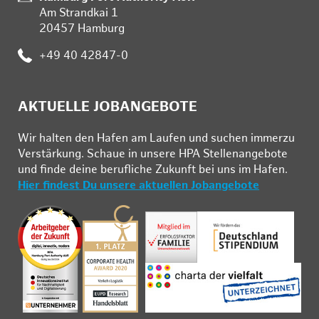
Am Strandkai 1
20457 Hamburg
:
+49 40 42847-0
AKTUELLE JOBANGEBOTE
Wir hal­ten den Ha­fen am Lau­fen und su­chen im­mer­zu
Ver­stär­kung. Schau­e in un­se­re HPA Stel­len­an­ge­bo­te
und fin­de deine be­ruf­li­che Zu­kunft bei uns im Ha­fen.
Hier findest Du unsere aktuellen Jobangebote