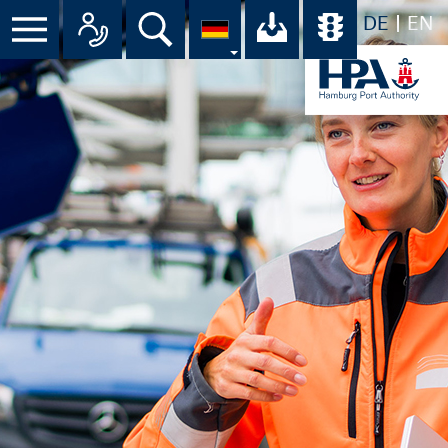
DE
EN
Menü
Alle Ansprechpartner im Überbli
Suche
Ihr Download-C
Übersicht