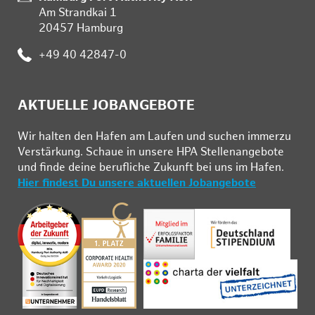
Am Strandkai 1
20457 Hamburg
:
+49 40 42847-0
AKTUELLE JOBANGEBOTE
Wir hal­ten den Ha­fen am Lau­fen und su­chen im­mer­zu
Ver­stär­kung. Schau­e in un­se­re HPA Stel­len­an­ge­bo­te
und fin­de deine be­ruf­li­che Zu­kunft bei uns im Ha­fen.
Hier findest Du unsere aktuellen Jobangebote