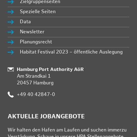
Zielgruppenseiten
Spezielle Seiten
Data
Newsletter
Planungsrecht
Habitat Festival 2023 – öffentliche Auslegung
Standort:
Hamburg Port Authority AöR
Am Strandkai 1
20457 Hamburg
Telefon:
+49 40 42847-0
AKTUELLE JOBANGEBOTE
Wir hal­ten den Ha­fen am Lau­fen und su­chen im­mer­zu
Ver­stär­kung. Schau­e in un­se­re HPA Stel­len­an­ge­bo­te