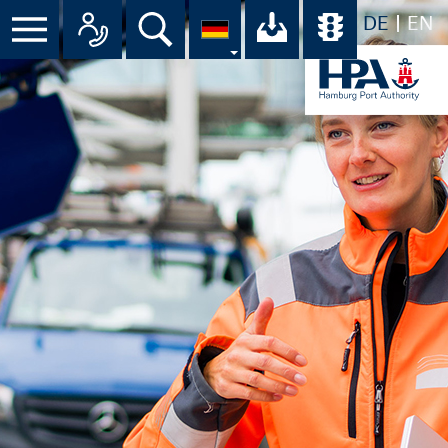
DE
EN
Suche
Ihr Download-C
Übersicht