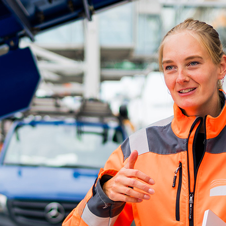
d-Center der HPA
cht aller Verkehrsmeldungen im Hafen am