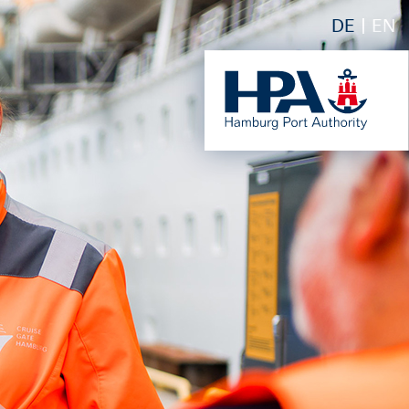
DE
EN