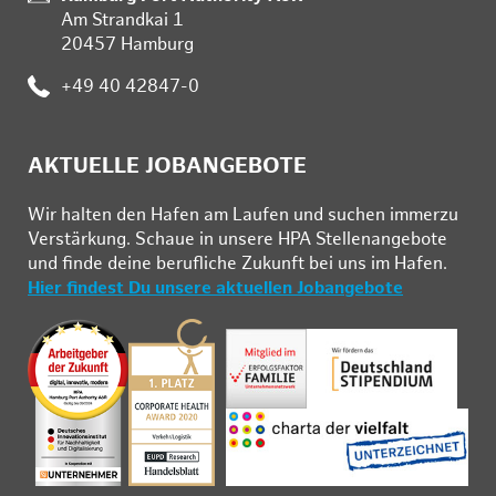
Am Strandkai 1
20457 Hamburg
:
+49 40 42847-0
AKTUELLE JOBANGEBOTE
Wir hal­ten den Ha­fen am Lau­fen und su­chen im­mer­zu
Ver­stär­kung. Schau­e in un­se­re HPA Stel­len­an­ge­bo­te
und fin­de deine be­ruf­li­che Zu­kunft bei uns im Ha­fen.
Hier findest Du unsere aktuellen Jobangebote