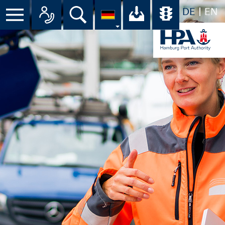
DE
EN
Menü
Alle Ansprechpartner im Überbli
Suche
Ihr Download-C
Übersicht