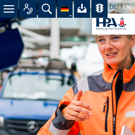
DE
EN
Menü
Alle Ansprechpartner im Überbli
Suche
Ihr Download-C
Übersicht