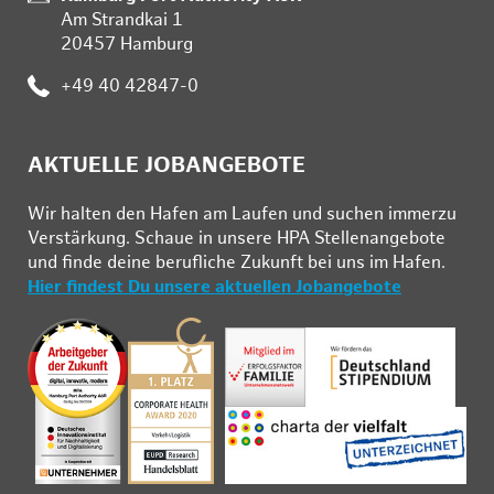
Am Strandkai 1
20457 Hamburg
:
+49 40 42847-0
AKTUELLE JOBANGEBOTE
Wir hal­ten den Ha­fen am Lau­fen und su­chen im­mer­zu
Ver­stär­kung. Schau­e in un­se­re HPA Stel­len­an­ge­bo­te
und fin­de deine be­ruf­li­che Zu­kunft bei uns im Ha­fen.
Hier findest Du unsere aktuellen Jobangebote