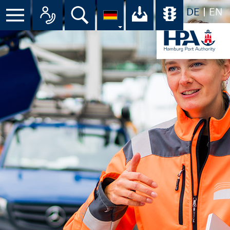
DE
EN
Suche
Ihr Download-C
Übersicht