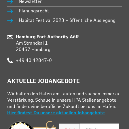
Newsletter
Planungsrecht
Habitat Festival 2023 – öffentliche Auslegung
Standort:
Hamburg Port Authority AöR
Am Strandkai 1
20457 Hamburg
Telefon:
+49 40 42847-0
AKTUELLE JOBANGEBOTE
Wir hal­ten den Ha­fen am Lau­fen und su­chen im­mer­zu
Ver­stär­kung. Schau­e in un­se­re HPA Stel­len­an­ge­bo­te
und fin­de deine be­ruf­li­che Zu­kunft bei uns im Ha­fen.
Hier findest Du unsere aktuellen Jobangebote