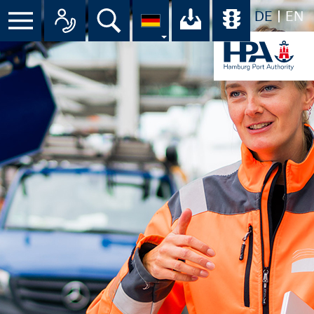
DE
EN
Suche
Ihr Download-C
Übersicht