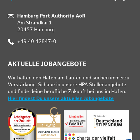
Standort:
Hamburg Port Authority AöR
Am Strandkai 1
20457 Hamburg
Telefon:
+49 40 42847-0
AKTUELLE JOBANGEBOTE
Wir hal­ten den Ha­fen am Lau­fen und su­chen im­mer­zu
Ver­stär­kung. Schau­e in un­se­re HPA Stel­len­an­ge­bo­te
und fin­de deine be­ruf­li­che Zu­kunft bei uns im Ha­fen.
Hier findest Du unsere aktuellen Jobangebote