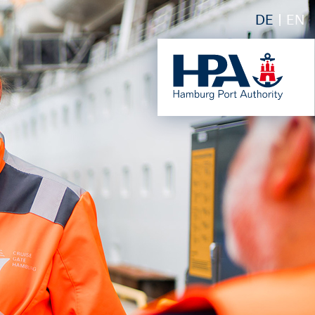
DE
EN