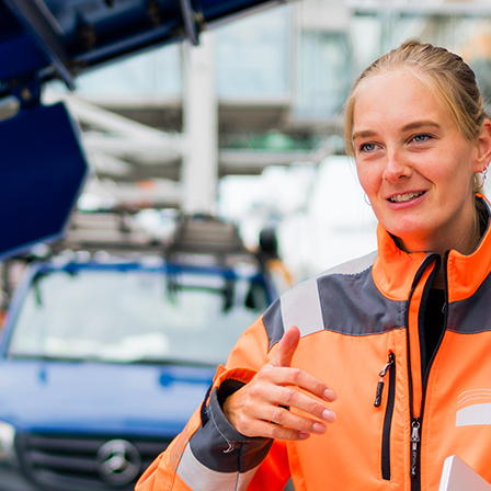
d-Center der HPA
cht aller Verkehrsmeldungen im Hafen am