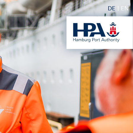
DE
EN