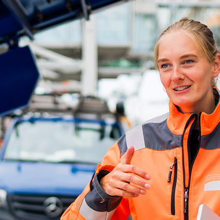
d-Center der HPA
cht aller Verkehrsmeldungen im Hafen am