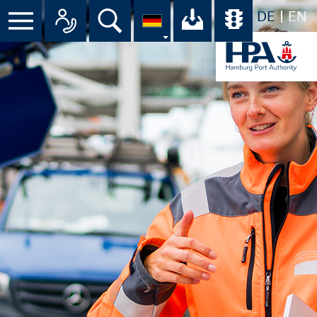
DE
EN
Suche
Ihr Download-C
Übersicht