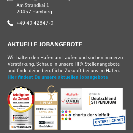
Am Strandkai 1
20457 Hamburg
Telefon:
+49 40 42847-0
AKTUELLE JOBANGEBOTE
Wir hal­ten den Ha­fen am Lau­fen und su­chen im­mer­zu
Ver­stär­kung. Schau­e in un­se­re HPA Stel­len­an­ge­bo­te
und fin­de deine be­ruf­li­che Zu­kunft bei uns im Ha­fen.
Hier findest Du unsere aktuellen Jobangebote