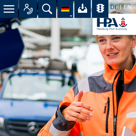
DE
EN
Menü
Alle Ansprechpartner im Überbli
Suche
Ihr Download-C
Übersicht