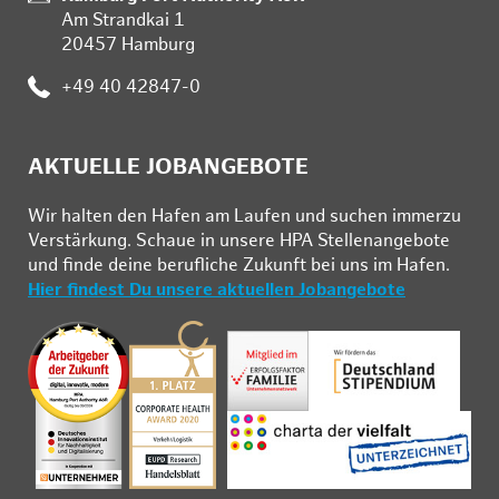
Am Strandkai 1
20457 Hamburg
:
+49 40 42847-0
AKTUELLE JOBANGEBOTE
Wir hal­ten den Ha­fen am Lau­fen und su­chen im­mer­zu
Ver­stär­kung. Schau­e in un­se­re HPA Stel­len­an­ge­bo­te
und fin­de deine be­ruf­li­che Zu­kunft bei uns im Ha­fen.
Hier findest Du unsere aktuellen Jobangebote