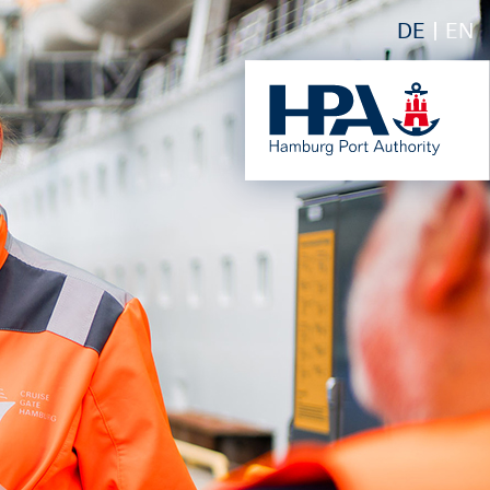
DE
EN