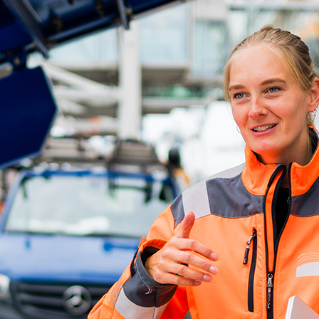
ick
d-Center der HPA
cht aller Verkehrsmeldungen im Hafen am