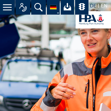
DE
EN
Suche
Ihr Download-C
Übersicht