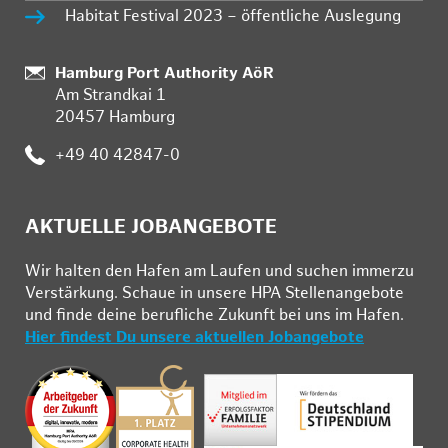
Habitat Festival 2023 – öffentliche Auslegung
Standort:
Hamburg Port Authority AöR
Am Strandkai 1
20457 Hamburg
Telefon:
+49 40 42847-0
AKTUELLE JOBANGEBOTE
Wir hal­ten den Ha­fen am Lau­fen und su­chen im­mer­zu
Ver­stär­kung. Schau­e in un­se­re HPA Stel­len­an­ge­bo­te
und fin­de deine be­ruf­li­che Zu­kunft bei uns im Ha­fen.
Hier findest Du unsere aktuellen Jobangebote