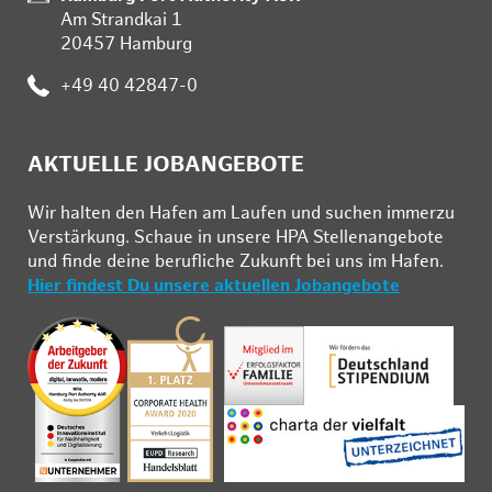
Am Strandkai 1
20457 Hamburg
:
+49 40 42847-0
AKTUELLE JOBANGEBOTE
Wir hal­ten den Ha­fen am Lau­fen und su­chen im­mer­zu
Ver­stär­kung. Schau­e in un­se­re HPA Stel­len­an­ge­bo­te
und fin­de deine be­ruf­li­che Zu­kunft bei uns im Ha­fen.
Hier findest Du unsere aktuellen Jobangebote