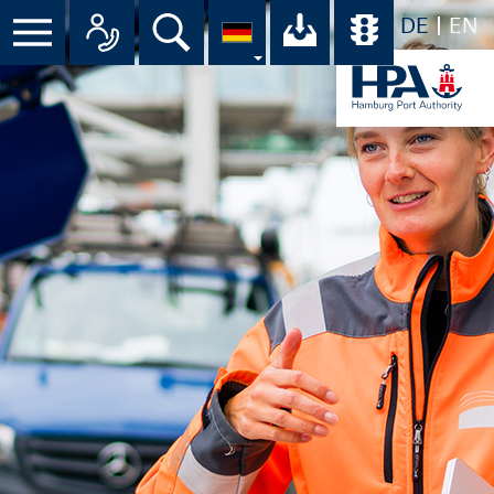
DE
EN
Menü
Alle Ansprechpartner im Überbli
Suche
Ihr Download-C
Übersicht