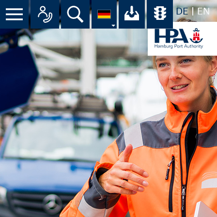
DE
EN
Suche
Ihr Download-C
Übersicht