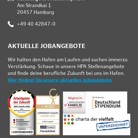
Am Strandkai 1
20457 Hamburg
:
+49 40 42847-0
AKTUELLE JOBANGEBOTE
Wir hal­ten den Ha­fen am Lau­fen und su­chen im­mer­zu
Ver­stär­kung. Schau­e in un­se­re HPA Stel­len­an­ge­bo­te
und fin­de deine be­ruf­li­che Zu­kunft bei uns im Ha­fen.
Hier findest Du unsere aktuellen Jobangebote