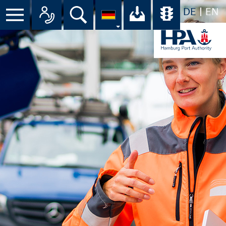
DE
EN
Menü
Alle Ansprechpartner im Überbli
Suche
Ihr Download-C
Übersicht