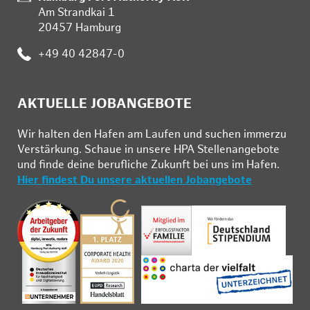
Am Strandkai 1
20457 Hamburg
Telefon:
+49 40 42847-0
AKTUELLE JOBANGEBOTE
Wir hal­ten den Ha­fen am Lau­fen und su­chen im­mer­zu
Ver­stär­kung. Schau­e in un­se­re HPA Stel­len­an­ge­bo­te
und fin­de deine be­ruf­li­che Zu­kunft bei uns im Ha­fen.
Hier findest Du unsere aktuellen Jobangebote