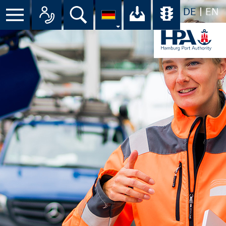
DE
EN
Suche
Ihr Download-C
Übersicht