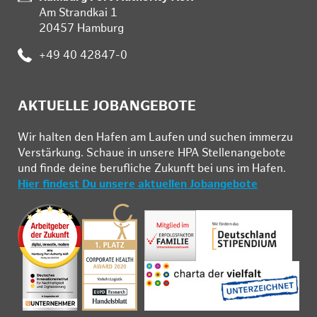
Am Strandkai 1
20457 Hamburg
Telefon:
+49 40 42847-0
AKTUELLE JOBANGEBOTE
Wir hal­ten den Ha­fen am Lau­fen und su­chen im­mer­zu
Ver­stär­kung. Schau­e in un­se­re HPA Stel­len­an­ge­bo­te
und fin­de deine be­ruf­li­che Zu­kunft bei uns im Ha­fen.
Hier findest Du unsere aktuellen Jobangebote