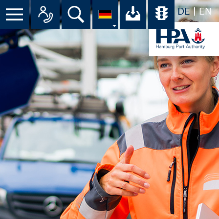
DE
EN
Menü
Alle Ansprechpartner im Überbli
Suche
Ihr Download-C
Übersicht