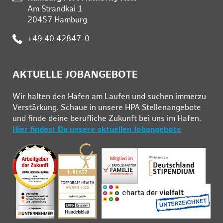
Am Strandkai 1
20457 Hamburg
:
+49 40 42847-0
AKTUELLE JOBANGEBOTE
Wir hal­ten den Ha­fen am Lau­fen und su­chen im­mer­zu
Ver­stär­kung. Schau­e in un­se­re HPA Stel­len­an­ge­bo­te
und fin­de deine be­ruf­li­che Zu­kunft bei uns im Ha­fen.
Hier findest Du unsere aktuellen Jobangebote