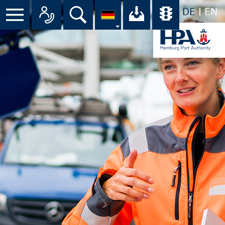
DE
EN
Suche
Ihr Download-C
Übersicht