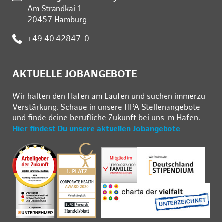
Am Strandkai 1
20457 Hamburg
Telefon:
+49 40 42847-0
AKTUELLE JOBANGEBOTE
Wir hal­ten den Ha­fen am Lau­fen und su­chen im­mer­zu
Ver­stär­kung. Schau­e in un­se­re HPA Stel­len­an­ge­bo­te
und fin­de deine be­ruf­li­che Zu­kunft bei uns im Ha­fen.
Hier findest Du unsere aktuellen Jobangebote