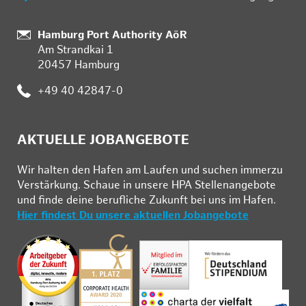
Standort:
Hamburg Port Authority AöR
Am Strandkai 1
20457 Hamburg
Telefon:
+49 40 42847-0
AKTUELLE JOBANGEBOTE
Wir hal­ten den Ha­fen am Lau­fen und su­chen im­mer­zu
Ver­stär­kung. Schau­e in un­se­re HPA Stel­len­an­ge­bo­te
und fin­de deine be­ruf­li­che Zu­kunft bei uns im Ha­fen.
Hier findest Du unsere aktuellen Jobangebote