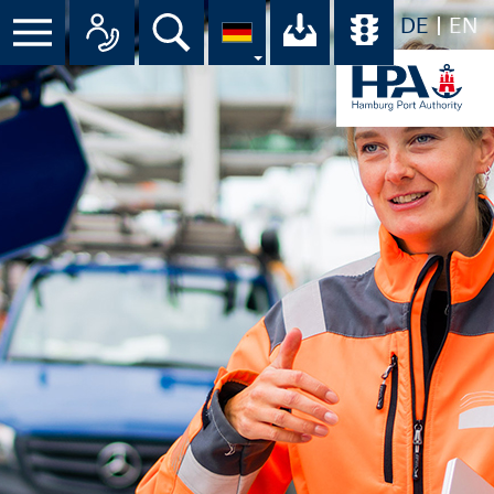
DE
EN
Suche
Ihr Download-C
Übersicht