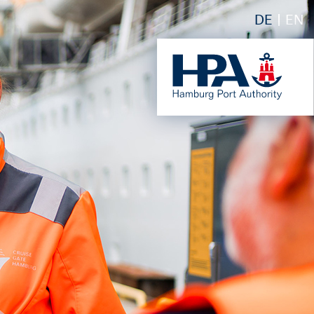
DE
EN