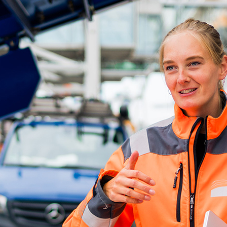
ick
d-Center der HPA
cht aller Verkehrsmeldungen im Hafen am