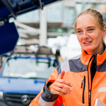
ick
d-Center der HPA
cht aller Verkehrsmeldungen im Hafen am