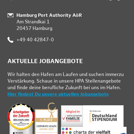
Standort:
Hamburg Port Authority AöR
Am Strandkai 1
20457 Hamburg
Telefon:
+49 40 42847-0
AKTUELLE JOBANGEBOTE
Wir hal­ten den Ha­fen am Lau­fen und su­chen im­mer­zu
Ver­stär­kung. Schau­e in un­se­re HPA Stel­len­an­ge­bo­te
und fin­de deine be­ruf­li­che Zu­kunft bei uns im Ha­fen.
Hier findest Du unsere aktuellen Jobangebote