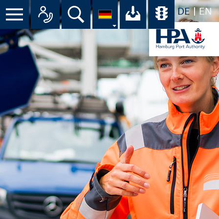
DE
EN
Suche
Ihr Download-C
Übersicht