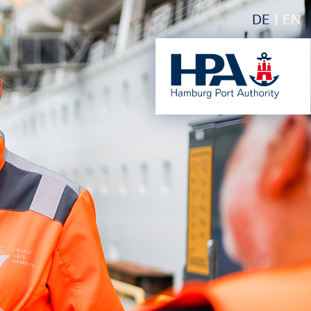
DE
EN