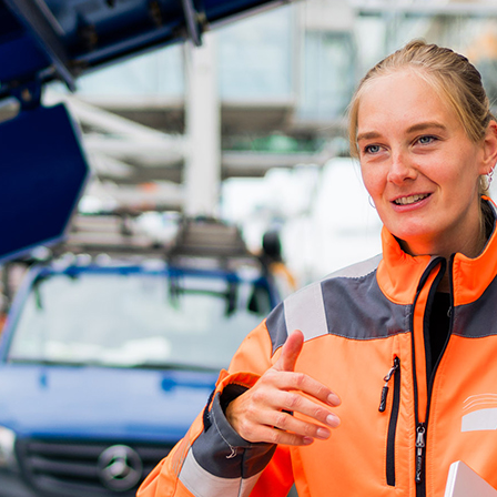
ick
d-Center der HPA
cht aller Verkehrsmeldungen im Hafen am