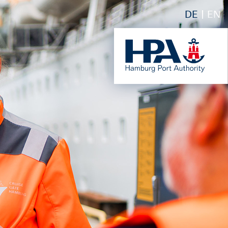
DE
EN