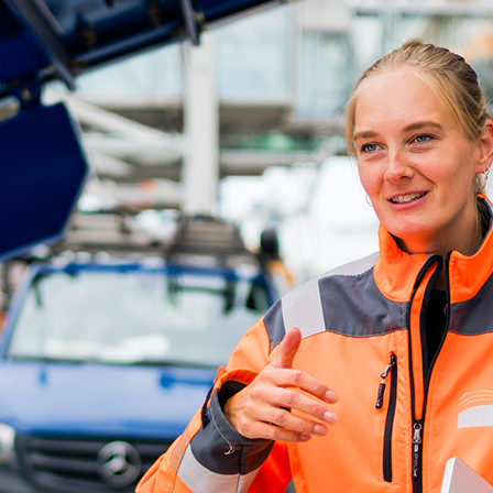
ick
d-Center der HPA
cht aller Verkehrsmeldungen im Hafen am