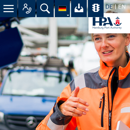
DE
EN
Menü
Alle Ansprechpartner im Überbli
Suche
Ihr Download-C
Übersicht