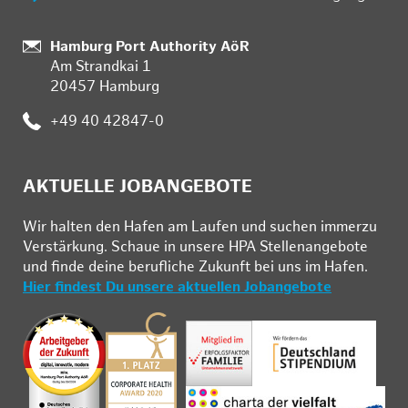
:
Hamburg Port Authority AöR
Am Strandkai 1
20457 Hamburg
:
+49 40 42847-0
AKTUELLE JOBANGEBOTE
Wir hal­ten den Ha­fen am Lau­fen und su­chen im­mer­zu
Ver­stär­kung. Schau­e in un­se­re HPA Stel­len­an­ge­bo­te
und fin­de deine be­ruf­li­che Zu­kunft bei uns im Ha­fen.
Hier findest Du unsere aktuellen Jobangebote