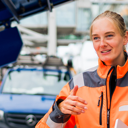
ick
d-Center der HPA
cht aller Verkehrsmeldungen im Hafen am