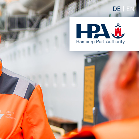
DE
EN