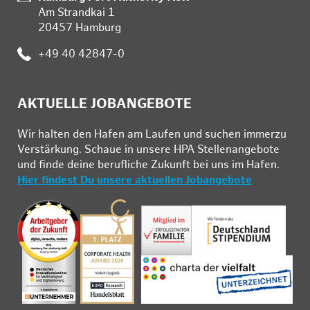
Am Strandkai 1
20457 Hamburg
:
+49 40 42847-0
AKTUELLE JOBANGEBOTE
Wir hal­ten den Ha­fen am Lau­fen und su­chen im­mer­zu
Ver­stär­kung. Schau­e in un­se­re HPA Stel­len­an­ge­bo­te
und fin­de deine be­ruf­li­che Zu­kunft bei uns im Ha­fen.
Hier findest Du unsere aktuellen Jobangebote