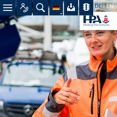
DE
EN
Menü
Alle Ansprechpartner im Überbli
Suche
Ihr Download-C
Übersicht