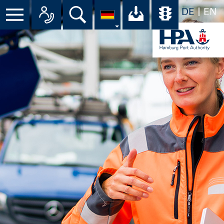
DE
EN
Menü
Alle Ansprechpartner im Überbli
Suche
Ihr Download-C
Übersicht