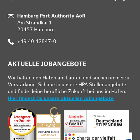
:
Hamburg Port Authority AöR
Am Strandkai 1
20457 Hamburg
:
+49 40 42847-0
AKTUELLE JOBANGEBOTE
Wir hal­ten den Ha­fen am Lau­fen und su­chen im­mer­zu
Ver­stär­kung. Schau­e in un­se­re HPA Stel­len­an­ge­bo­te
und fin­de deine be­ruf­li­che Zu­kunft bei uns im Ha­fen.
Hier findest Du unsere aktuellen Jobangebote