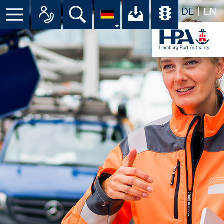
DE
EN
Suche
Ihr Download-C
Übersicht