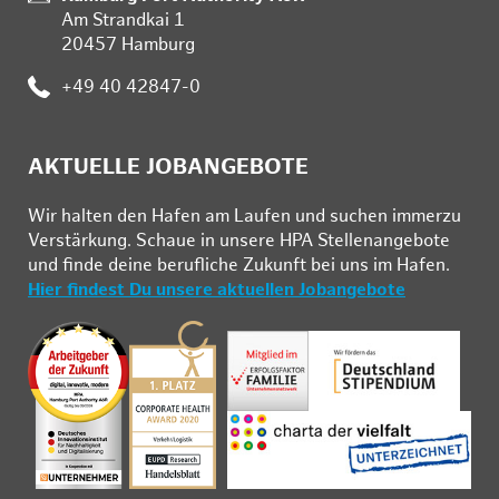
Am Strandkai 1
20457 Hamburg
Telefon:
+49 40 42847-0
AKTUELLE JOBANGEBOTE
Wir hal­ten den Ha­fen am Lau­fen und su­chen im­mer­zu
Ver­stär­kung. Schau­e in un­se­re HPA Stel­len­an­ge­bo­te
und fin­de deine be­ruf­li­che Zu­kunft bei uns im Ha­fen.
Hier findest Du unsere aktuellen Jobangebote